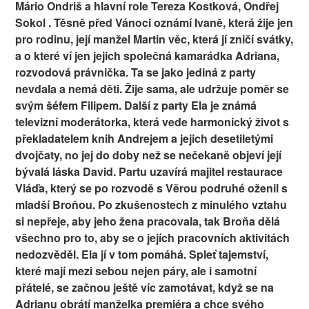
Mário Ondriš a hlavní role Tereza Kostková, Ondřej
Sokol . Těsně před Vánoci oznámí Ivaně, která žije jen
pro rodinu, její manžel Martin věc, která jí zničí svátky,
a o které ví jen jejich společná kamarádka Adriana,
rozvodová právnička. Ta se jako jediná z party
nevdala a nemá děti. Žije sama, ale udržuje poměr se
svým šéfem Filipem. Další z party Ela je známá
televizní moderátorka, která vede harmonický život s
překladatelem knih Andrejem a jejich desetiletými
dvojčaty, no jej do doby než se nečekaně objeví její
bývalá láska David. Partu uzavírá majitel restaurace
Vláďa, který se po rozvodě s Věrou podruhé oženil s
mladší Broňou. Po zkušenostech z minulého vztahu
si nepřeje, aby jeho žena pracovala, tak Broňa dělá
všechno pro to, aby se o jejích pracovních aktivitách
nedozvěděl. Ela jí v tom pomáhá. Spleť tajemství,
které mají mezi sebou nejen páry, ale i samotní
přátelé, se začnou ještě víc zamotávat, když se na
Adrianu obrátí manželka premiéra a chce svého