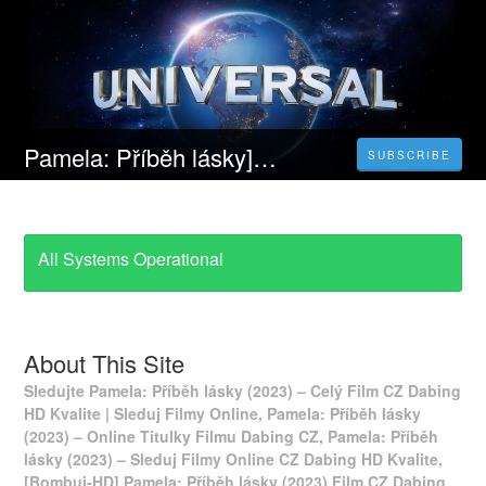
Pamela: Příběh lásky]▷ (2023) Celý Film Online CZ a Zdarma dabing i Titulky
SUBSCRIBE
All Systems Operational
About This Site
Sledujte Pamela: Příběh lásky (2023) – Celý Film CZ Dabing
HD Kvalite | Sleduj Filmy Online, Pamela: Příběh lásky
(2023) – Online Titulky Filmu Dabing CZ, Pamela: Příběh
lásky (2023) – Sleduj Filmy Online CZ Dabing HD Kvalite,
[Bombuj-HD] Pamela: Příběh lásky (2023) Film CZ Dabing